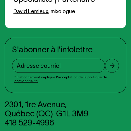
David Lemieux
, mixologue
S'abonner à l'infolettre
Adresse courriel
* L'abonnement implique l'acceptation de la
politique de
confidentialité
.
2301, 1re Avenue,
Québec (QC) G1L 3M9
418 529-4996