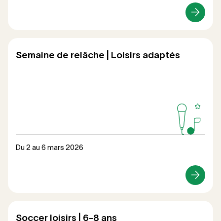
Loisirs
Semaine de relâche | Loisirs adaptés
Du 2 au 6 mars 2026
Loisirs
Soccer loisirs | 6-8 ans