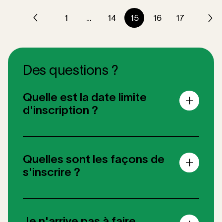
Next
Previous
1
…
14
15
16
17
Des questions ?
Quelle est la date limite
d'inscription ?
Quelles sont les façons de
s'inscrire ?
Je n'arrive pas à faire